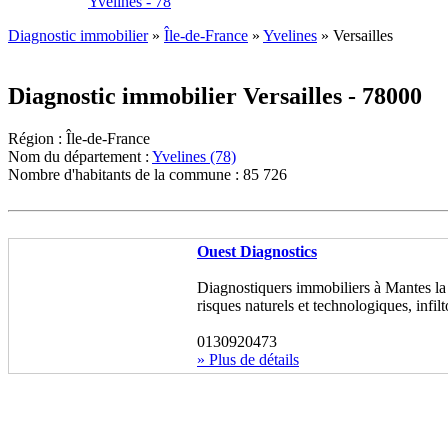
Yvelines - 78
Diagnostic immobilier
»
Île-de-France
»
Yvelines
» Versailles
Diagnostic immobilier Versailles - 78000
Région : Île-de-France
Nom du département :
Yvelines (78)
Nombre d'habitants de la commune : 85 726
Ouest Diagnostics
Diagnostiquers immobiliers à Mantes la J
risques naturels et technologiques, infil
0130920473
» Plus de détails